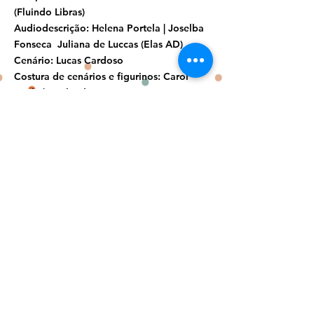
(Fluindo Libras)
Audiodescrição: Helena Portela | Joselba
Fonseca Juliana de Luccas (Elas AD)
Cenário: Lucas Cardoso
Costura de cenários e figurinos: Carol
Rocha| Marlei de Lima
ID e Figurinos: Paula Villa Nova
Mídias Sociais : Kuri Design | Jamilly Rios |
Vicente Moura
Videos: WS Produtora
Assessoria de Imprensa: Gabriel Souza
Fotos de divulgação: Paola Steinhorst |
Patricia Grabowsk | Bruna Silva
Apoio: Kuri Design | WS Produtora | Imã
Produção
]Incentivo: Colégio Positivo |
Universidade Positivo | Fundação
Cultural de Curitiba | Prefeitura
Municipal de Curitiba | Lei de