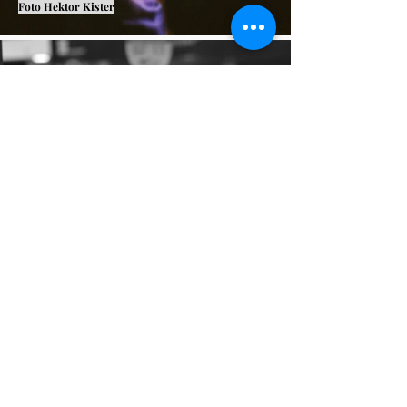
Foto Hektor Kister
Cris Negona (SNJ), Making Of, Praça 19 de
Dezembro. Foto Patricia Grabowski
Andressa Medeiros , pré-estreia Mulheres que