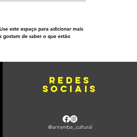
maneira de estabele
com segurança.
Use este espaço para adicionar mais 
 gostam de saber o que estão 
.
redes
sociais
@ariramba_cultural