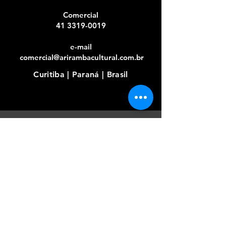
Comercial​
41 3319-0019
e-mail
comercial@arirambacultural.com.br
Curitiba | Paraná | Brasil
redes
sociais
@ariramba_cultural
envie sua
mensagem