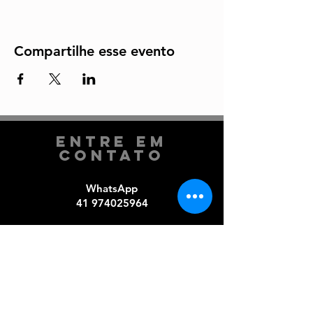
Compartilhe esse evento
Entre em
Contato
WhatsApp
41 974025964
Comercial​
41 3319-0019
e-mail
comercial@arirambacultural.com.br