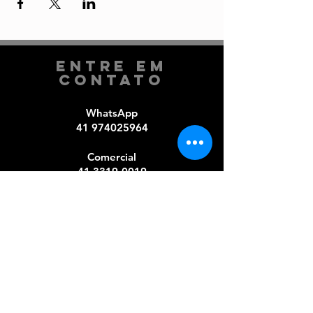
Entre em
Contato
WhatsApp
41 974025964
Comercial​
41 3319-0019
e-mail
comercial@arirambacultural.com.br
Curitiba | Paraná | Brasil
redes