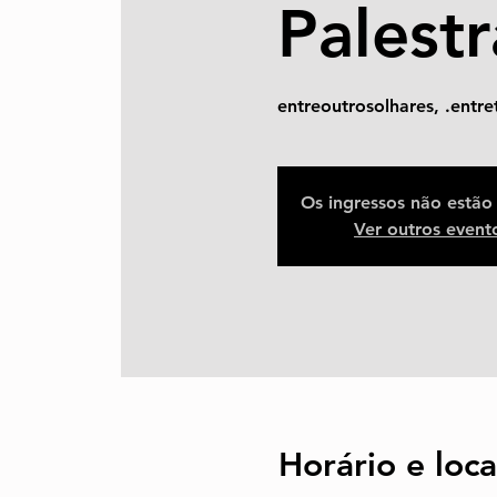
Palest
entreoutrosolhares, .entr
Os ingressos não estão
Ver outros event
Horário e loca