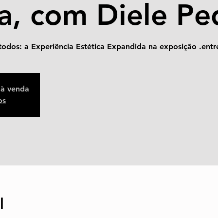
ra, com Diele P
etodos: a Experiência Estética Expandida na exposição .entr
 à venda
os
l