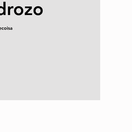
edrozo
ecoisa