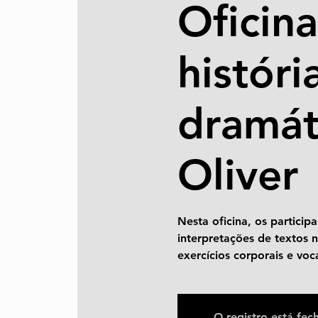
Oficin
históri
dramát
Oliver
Nesta oficina, os particip
interpretações de textos n
exercícios corporais e voc
O registro está fec