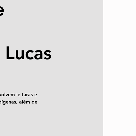
e
 Lucas
volvem leituras e
ndígenas, além de