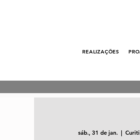
REALIZAÇÕES
PRO
sáb., 31 de jan.
  |  
Curit