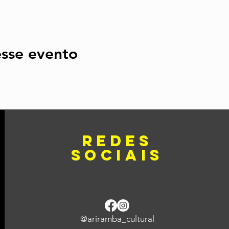
sse evento
redes
sociais
@ariramba_cultural