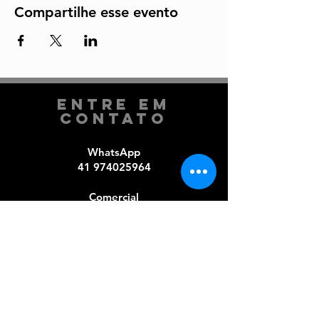
Compartilhe esse evento
Entre em
Contato
WhatsApp
41 974025964
Comercial​
41 3319-0019
e-mail
comercial@arirambacultural.com.br
Curitiba | Paraná | Brasil