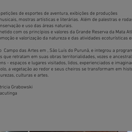
mpetições de esportes de aventura, exibições de produções
sicais, mostras artísticas e literárias. Além de palestras e roda
nservação e uso das áreas naturais.
etido com os princípios e valores da Grande Reserva da Mata Atl
omoção e valorização da natureza e das atividades ecoturísticas 
no Campo das Artes em , São Luís do Purunã, e integrou a progr
as que retratam em suas obras territorialidades, vozes e ancestra
ens - espaços e lugares visitados, lidos, experienciados e imagin
 solo, a vegetação ao redor e seus cheiros se transformam em hist
urezas, culturas e artes.
tricia Grabowski
Jacutinga