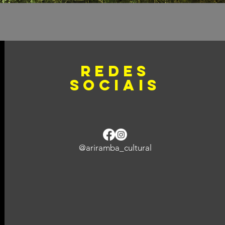
redes
sociais
@ariramba_cultural