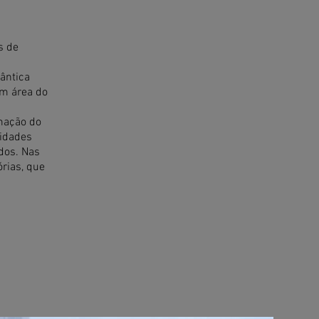
s de
ântica
em área do
amação do
lidades
ados. Nas
órias, que