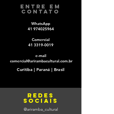
Entre em
Contato
WhatsApp
41 974025964
Comercial​
41 3319-0019
e-mail
comercial@arirambacultural.com.br
Curitiba | Paraná | Brasil
redes
sociais
@ariramba_cultural